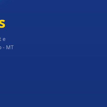
s
t e
p - MT