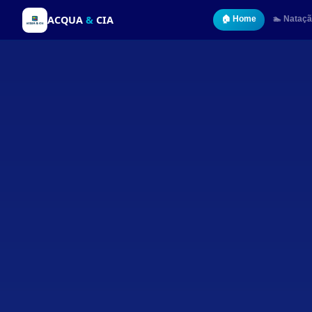
ACQUA
&
CIA
🏠 Home
🏊 Nataç